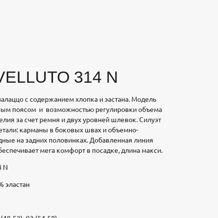
ELLUTO 314 N
алаццо с содержанием хлопка и эастана. Модель
ным поясом и возможностью регулировки объема
елия за счет ремня и двух уровней шлевок. Силуэт
етали: карманы в боковых швах и объемно-
дные на задних половинках. Добавленная линия
беспечивает мега комфорт в посадке, длина макси.
4 N
% эластан