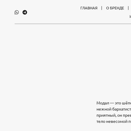
ГЛАВНАЯ
О БРЕНДЕ
Модал — это шёпо
нежной бархатист
приятный, он пре
тело невесомой п