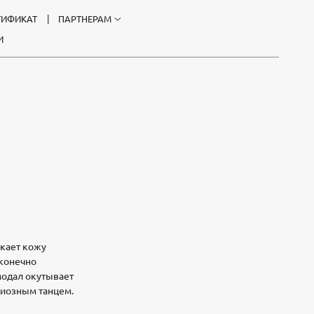
ТИФИКАТ
ПАРТНЕРАМ
И
скает кожу
сконечно
модал окутывает
циозным танцем.